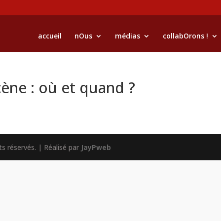
accueil
nOus
médias
collabOrons !
ène : où et quand ?
s réservés. | Réalisé par
JayPweb