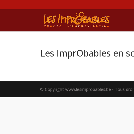
Les ImprObables en sc
© Copyright www.lesimprobables.be - Tous droit