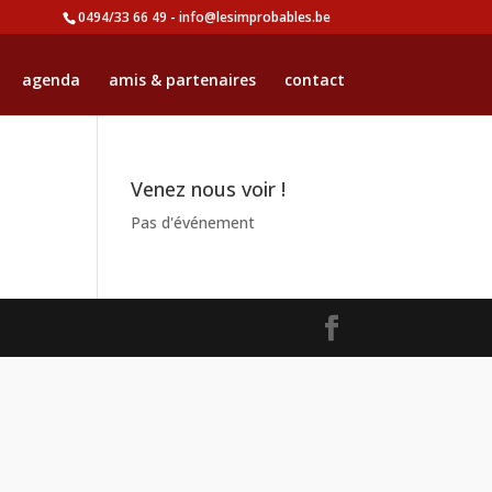
0494/33 66 49 - info@lesimprobables.be
agenda
amis & partenaires
contact
Venez nous voir !
Pas d'événement