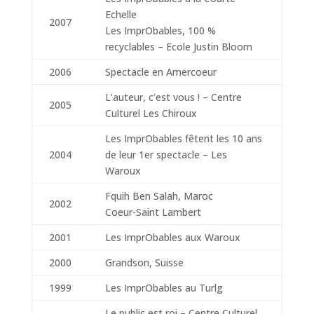
Echelle
2007
Les ImprObables, 100 %
recyclables – Ecole Justin Bloom
2006
Spectacle en Amercoeur
L’auteur, c’est vous ! – Centre
2005
Culturel Les Chiroux
Les ImprObables fêtent les 10 ans
2004
de leur 1er spectacle – Les
Waroux
Fquih Ben Salah, Maroc
2002
Coeur-Saint Lambert
2001
Les ImprObables aux Waroux
2000
Grandson, Suisse
1999
Les ImprObables au Turlg
Le public est roi – Centre Culturel