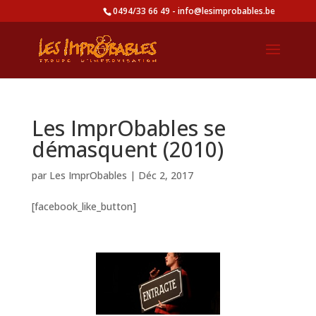
0494/33 66 49 - info@lesimprobables.be
Les ImprObables se
démasquent (2010)
par
Les ImprObables
|
Déc 2, 2017
[facebook_like_button]