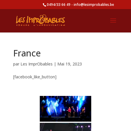
0494/33 66 49 - info@lesimprobables.be
France
par
Les ImprObables
|
Mai 19, 2023
[facebook_like_button]