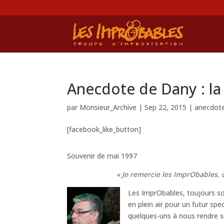
Anecdote de Dany : la
par
Monsieur_Archive
|
Sep 22, 2015
|
anecdot
[facebook_like_button]
Souvenir de mai 1997
« Je remercie les ImprObables, 
Les ImprObables, toujours sou
en plein air pour un futur s
quelques-uns à nous rendre su