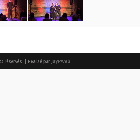
s réservés. | Réalisé par
JayPweb