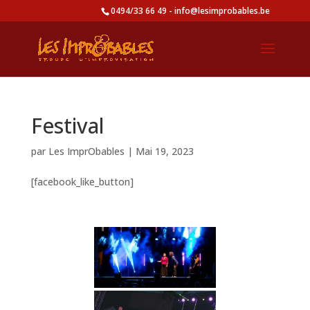
0494/33 66 49 - info@lesimprobables.be
Festival
par
Les ImprObables
|
Mai 19, 2023
[facebook_like_button]