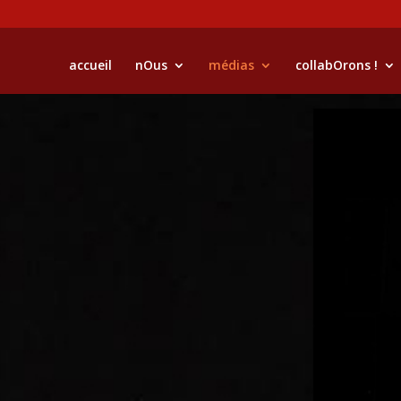
accueil
nOus
médias
collabOrons !