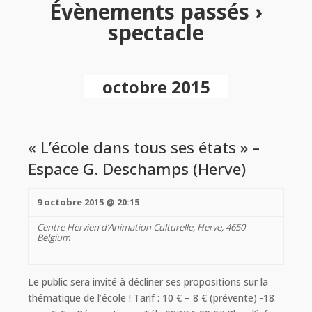
Évènements passés
›
spectacle
Navigation
de
octobre 2015
la
liste
des
Évènements
« L’école dans tous ses états » –
Espace G. Deschamps (Herve)
9 octobre 2015 @ 20:15
Centre Hervien d’Animation Culturelle,
Herve
,
4650
Belgium
Le public sera invité à décliner ses propositions sur la
thématique de l’école ! Tarif : 10 € – 8 € (prévente) -18